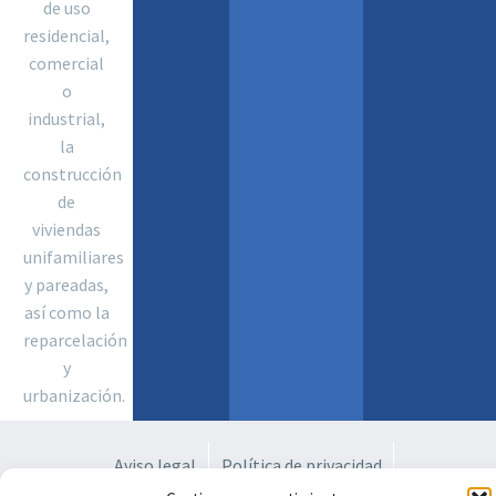
de uso
residencial,
comercial
o
industrial,
la
construcción
de
viviendas
unifamiliares
y pareadas,
así como la
reparcelación
y
urbanización.
Aviso legal
Política de privacidad