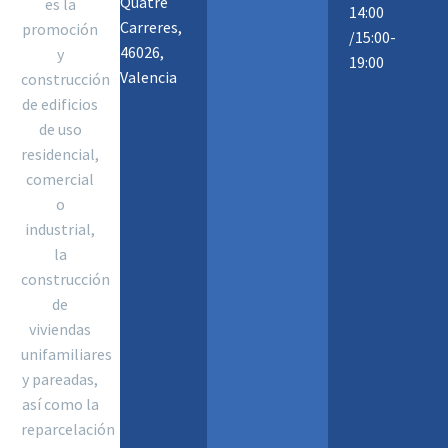
Quatre
es la
14:00
Carreres,
promoción
/15:00-
46026,
y
19:00
Valencia
construcción
de edificios
de uso
residencial,
comercial
o
industrial,
la
construcción
de
viviendas
unifamiliares
y pareadas,
así como la
reparcelación