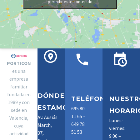
permitir este contenido
PORTICON
es una
empresa
familiar
fundada en
DÓNDE
TELÉFONOS
NUESTR
1989 y con
ESTAMOS
695 80
sede en
HORARI
11 65 -
Av. Ausiás
Valencia,
Lunes-
649 78
March,
cuya
viernes:
51 53
37,
actividad
9:00 –